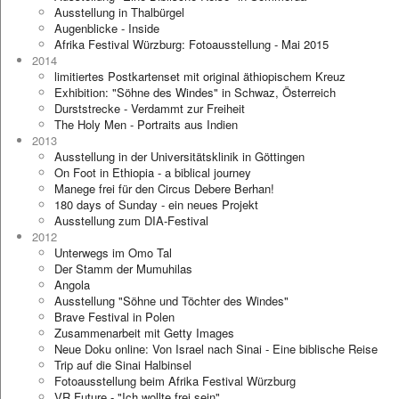
Ausstellung in Thalbürgel
Augenblicke - Inside
Afrika Festival Würzburg: Fotoausstellung - Mai 2015
2014
limitiertes Postkartenset mit original äthiopischem Kreuz
Exhibition: "Söhne des Windes" in Schwaz, Österreich
Durststrecke - Verdammt zur Freiheit
The Holy Men - Portraits aus Indien
2013
Ausstellung in der Universitätsklinik in Göttingen
On Foot in Ethiopia - a biblical journey
Manege frei für den Circus Debere Berhan!
180 days of Sunday - ein neues Projekt
Ausstellung zum DIA-Festival
2012
Unterwegs im Omo Tal
Der Stamm der Mumuhilas
Angola
Ausstellung "Söhne und Töchter des Windes"
Brave Festival in Polen
Zusammenarbeit mit Getty Images
Neue Doku online: Von Israel nach Sinai - Eine biblische Reise
Trip auf die Sinai Halbinsel
Fotoausstellung beim Afrika Festival Würzburg
VR Future - "Ich wollte frei sein"