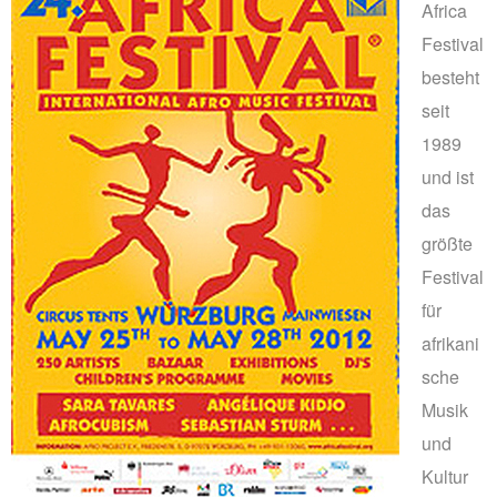
PRINTS
Africa
ABOUT
Festival
PRESS
besteht
seit
CONTACT
1989
und ist
das
größte
Festival
für
afrikani
sche
Musik
und
Kultur