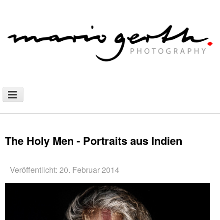
NEWS
PHOTOGRAPHY
The Holy Men - Portraits aus Indien
AFRICAN NOMADS
DOCUMENTARY
Veröffentlicht: 20. Februar 2014
SHOP
WALLHANGING