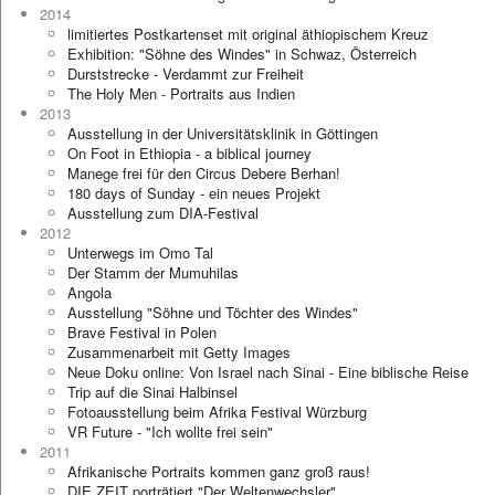
2014
limitiertes Postkartenset mit original äthiopischem Kreuz
Exhibition: "Söhne des Windes" in Schwaz, Österreich
Durststrecke - Verdammt zur Freiheit
The Holy Men - Portraits aus Indien
2013
Ausstellung in der Universitätsklinik in Göttingen
On Foot in Ethiopia - a biblical journey
Manege frei für den Circus Debere Berhan!
180 days of Sunday - ein neues Projekt
Ausstellung zum DIA-Festival
2012
Unterwegs im Omo Tal
Der Stamm der Mumuhilas
Angola
Ausstellung "Söhne und Töchter des Windes"
Brave Festival in Polen
Zusammenarbeit mit Getty Images
Neue Doku online: Von Israel nach Sinai - Eine biblische Reise
Trip auf die Sinai Halbinsel
Fotoausstellung beim Afrika Festival Würzburg
VR Future - "Ich wollte frei sein"
2011
Afrikanische Portraits kommen ganz groß raus!
DIE ZEIT porträtiert "Der Weltenwechsler"