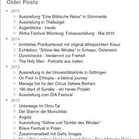
Older Posts
2015
Ausstellung "Eine Biblische Reise" in Sömmerda
Ausstellung in Thalbürgel
Augenblicke - Inside
Afrika Festival Würzburg: Fotoausstellung - Mai 2015
2014
limitiertes Postkartenset mit original äthiopischem Kreuz
Exhibition: "Söhne des Windes" in Schwaz, Österreich
Durststrecke - Verdammt zur Freiheit
The Holy Men - Portraits aus Indien
2013
Ausstellung in der Universitätsklinik in Göttingen
On Foot in Ethiopia - a biblical journey
Manege frei für den Circus Debere Berhan!
180 days of Sunday - ein neues Projekt
Ausstellung zum DIA-Festival
2012
Unterwegs im Omo Tal
Der Stamm der Mumuhilas
Angola
Ausstellung "Söhne und Töchter des Windes"
Brave Festival in Polen
Zusammenarbeit mit Getty Images