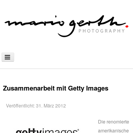
NEWS
PHOTOGRAPHY
Zusammenarbeit mit Getty Images
AFRICAN NOMADS
DOCUMENTARY
Veröffentlicht: 31. März 2012
SHOP
Die renomierte
WALLHANGING
amerikanische