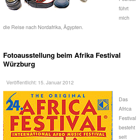
führt
mich
die Reise nach Nordafrika, Ägypten.
Fotoausstellung beim Afrika Festival
Würzburg
Veröffentlicht: 15. Januar 2012
Das
Africa
Festival
besteht
seit